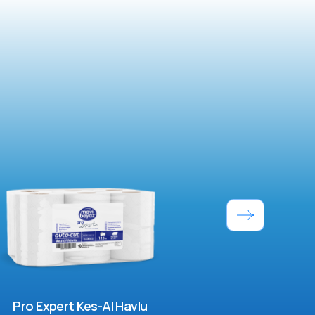
Pro Expert Kes-Al Havlu
Pro Expert İçten Ç